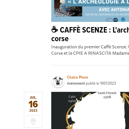
☕ CAFFÈ SCENZE : L'arché
corse
Inauguration du premier Caffè Scenze. U
Corse et le CPIE A RINASCITA Madame 
Chalco Phore
événement
publié le
11/07/2023
JUIL.
16
2023