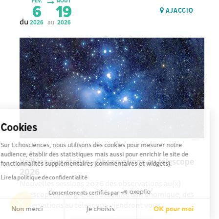
FÉV.
AOÛT
6
19
AJACCIO
du
au
2026
2026
Cookies
Sur Echosciences, nous utilisons des cookies pour mesurer notre
audience, établir des statistiques mais aussi pour enrichir le site de
Veillées aux étoiles - Observations au télescope
fonctionnalités supplémentaires (commentaires et widgets).
2026
Lire la politique de confidentialité
Nouvelles sessions 2026 des observations au(x)
télescope(s). Au gré de l'actualité astronomique, des
Consentements certifiés par
observations au télescope viendront vous...
Non merci
Je choisis
OK pour moi