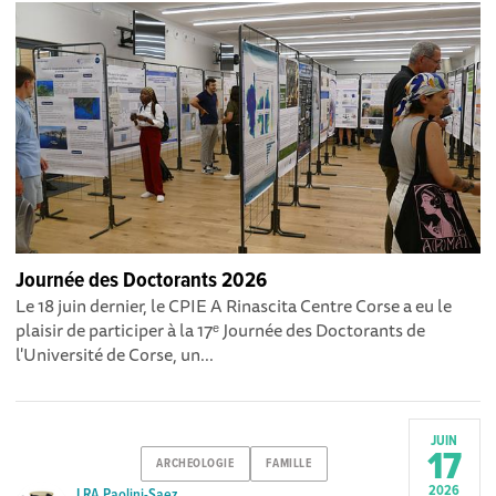
Journée des Doctorants 2026
Le 18 juin dernier, le CPIE A Rinascita Centre Corse a eu le
plaisir de participer à la 17ᵉ Journée des Doctorants de
l'Université de Corse, un...
JUIN
17
ARCHEOLOGIE
FAMILLE
2026
LRA Paolini-Saez