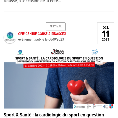
Rousse, à l’occasion de la Fête...
FESTIVAL
OCT.
11
CPIE CENTRE CORSE A RINASCITA
événement
publié le
06/10/2023
2023
Sport & Santé : la cardiologie du sport en question