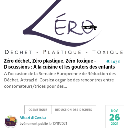
Zéro déchet, Zéro plastique, Zéro toxique -
1438
Discussions : A la cuisine et les gouters des enfants
A l'occasion de la Semaine Européenne de Réduction des
Déchet, Attrazi di Corsica organise des rencontres entre
consomateurs/trices pour des...
COSMETIQUE
REDUCTION-DES-DECHETS
NOV.
26
Attrazi di Corsica
événement
publié le
10/11/2021
2021