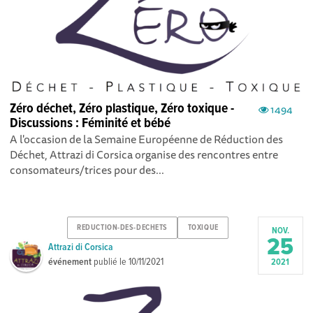
Zéro déchet, Zéro plastique, Zéro toxique -
1494
Discussions : Féminité et bébé
A l'occasion de la Semaine Européenne de Réduction des
Déchet, Attrazi di Corsica organise des rencontres entre
consomateurs/trices pour des...
REDUCTION-DES-DECHETS
TOXIQUE
NOV.
25
Attrazi di Corsica
événement
publié le
10/11/2021
2021