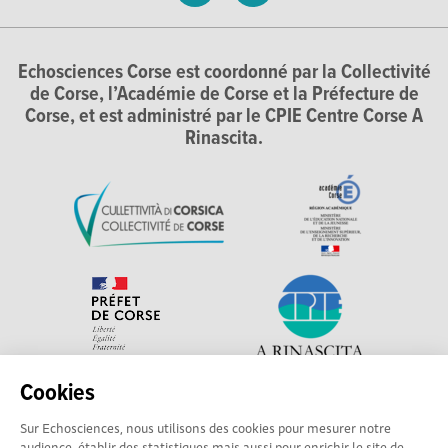
Echosciences Corse est coordonné par la Collectivité
de Corse, l’Académie de Corse et la Préfecture de
Corse, et est administré par le CPIE Centre Corse A
Rinascita.
Cookies
Explorer, s’exprimer, rentrer en contact : Echosciences
Sur Echosciences, nous utilisons des cookies pour mesurer notre
Corse, le réseau social des acteurs de sciences et de
audience, établir des statistiques mais aussi pour enrichir le site de