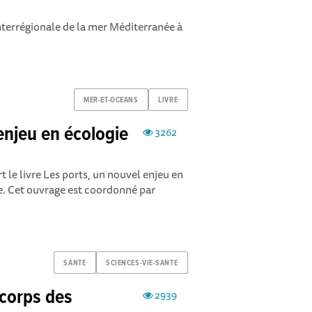
nterrégionale de la mer Méditerranée à
MER-ET-OCEANS
LIVRE
enjeu en écologie
3262
 le livre Les ports, un nouvel enjeu en
e. Cet ouvrage est coordonné par
SANTE
SCIENCES-VIE-SANTE
 corps des
2939