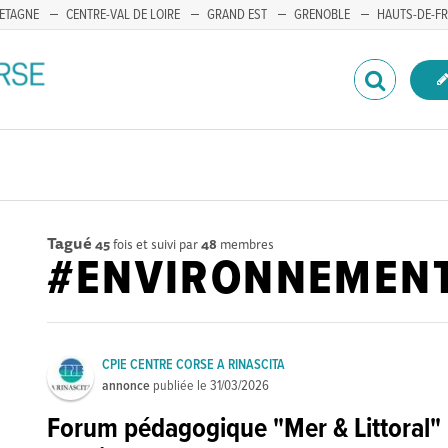
ETAGNE
CENTRE-VAL DE LOIRE
GRAND EST
GRENOBLE
HAUTS-DE-F
Tagué
45
fois et suivi par
48
membres
#ENVIRONNEMEN
CPIE CENTRE CORSE A RINASCITA
annonce
publiée le
31/03/2026
Forum pédagogique "Mer & Littoral" 