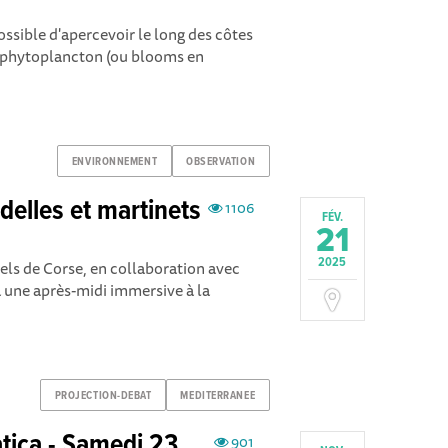
ossible d'apercevoir le long des côtes
e phytoplancton (ou blooms en
ENVIRONNEMENT
OBSERVATION
delles et martinets
1106
FÉV.
21
2025
ls de Corse, en collaboration avec
à une après-midi immersive à la
PROJECTION-DEBAT
MEDITERRANEE
atica - Samedi 23
901