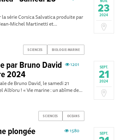
NOV.
23
2024
 la série Corsica Salvatica produite par
 Jean-Michel Martinetti et...
SCIENCES
BIOLOGIE-MARINE
e par Bruno David
1201
SEPT.
21
re 2024
2024
rale de Bruno David, le samedi 21
 Alb’oru ! « Vie marine : un abîme de...
SCIENCES
OCEANS
ne plongée
1580
SEPT.