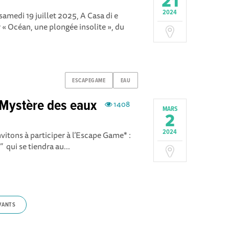
21
2024
medi 19 juillet 2025, A Casa di e
« Océan, une plongée insolite », du
ESCAPEGAME
EAU
 Mystère des eaux
1408
MARS
2
2024
vitons à participer à l’Escape Game* :
 qui se tiendra au...
VANTS