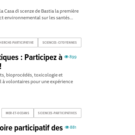
 la Casa di scenze de Bastia la première
act environnemental sur les santés...
HERCHE-PARTICIPATIVE
SCIENCES-CITOYENNES
iques : Participez à
899
!
ts, bioprocédés, toxicologie et
 à volontaires pour une expérience
MER-ET-OCEANS
SCIENCES-PARTICIPATIVES
ire participatif des
881