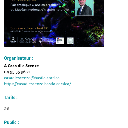
Organisateur :
A Casa di e Scenze
04 95 55 96 71
casadiescenze@bastia.corsica
https://casadiescenze.bastia.corsica/
Tarifs :
2€
Public :