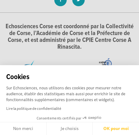
Echosciences Corse est coordonné par la Collectivité
de Corse, l’Académie de Corse et la Préfecture de
Corse, et est administré par le CPIE Centre Corse A
Rinascita.
Cookies
Sur Echosciences, nous utilisons des cookies pour mesurer notre
audience, établir des statistiques mais aussi pour enrichir le site de
fonctionnalités supplémentaires (commentaires et widgets).
Lire la politique de confidentialité
Consentements certifiés par
Non merci
Je choisis
OK pour moi
Explorer, s’exprimer, rentrer en contact : Echosciences
Corse, le réseau social des acteurs de sciences et de
Axeptio consent