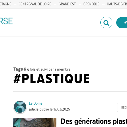
ETAGNE
CENTRE-VAL DE LOIRE
GRAND EST
GRENOBLE
HAUTS-DE-F
Tagué
5
fois et suivi par
1
membre
#PLASTIQUE
Le Dôme
REC
article
publié le
17/03/2025
Des générations plast