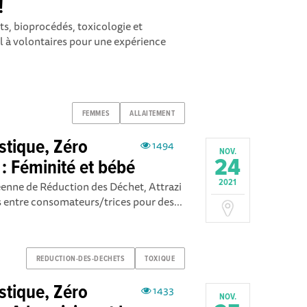
!
ts, bioprocédés, toxicologie et
 à volontaires pour une expérience
FEMMES
ALLAITEMENT
stique, Zéro
1494
NOV.
24
 : Féminité et bébé
2021
éenne de Réduction des Déchet, Attrazi
s entre consomateurs/trices pour des...
REDUCTION-DES-DECHETS
TOXIQUE
stique, Zéro
1433
NOV.