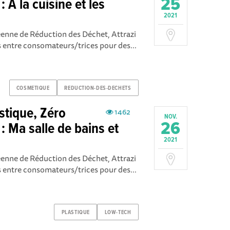
25
: A la cuisine et les
2021
éenne de Réduction des Déchet, Attrazi
s entre consomateurs/trices pour des...
COSMETIQUE
REDUCTION-DES-DECHETS
stique, Zéro
1462
NOV.
26
: Ma salle de bains et
2021
éenne de Réduction des Déchet, Attrazi
s entre consomateurs/trices pour des...
PLASTIQUE
LOW-TECH