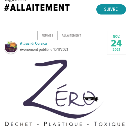
#ALLAITEMENT
SUIVRE
FEMMES
ALLAITEMENT
NOV.
24
Attrazi di Corsica
événement
publié le
10/11/2021
2021