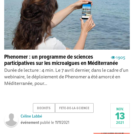
Phenomer : un programme de sciences
1905
participatives sur les microalgues en Méditerranée
Durée de lecture : 4 min. Le 7 avril dernier, dans le cadre d’un
webinaire, le déploiement de Phenomer a été amorcé en
Méditerranée, pour...
DECHETS
FETE-DE-LA-SCIENCE
NOV.
13
Céline Labbé
événement
publié le
11/11/2021
2021