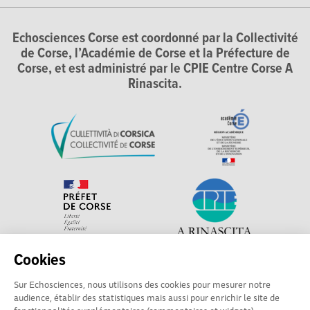
Echosciences Corse est coordonné par la Collectivité
de Corse, l’Académie de Corse et la Préfecture de
Corse, et est administré par le CPIE Centre Corse A
Rinascita.
Cookies
Explorer, s’exprimer, rentrer en contact : Echosciences
Sur Echosciences, nous utilisons des cookies pour mesurer notre
Corse, le réseau social des acteurs de sciences et de
audience, établir des statistiques mais aussi pour enrichir le site de
technologie du territoire. Contact : contact-csti@cpie-