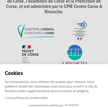
de Corse, l’Académie de Corse et la Préfecture de
Corse, et est administré par le CPIE Centre Corse A
Rinascita.
Cookies
Explorer, s’exprimer, rentrer en contact : Echosciences
Sur Echosciences, nous utilisons des cookies pour mesurer notre
Corse, le réseau social des acteurs de sciences et de
audience, établir des statistiques mais aussi pour enrichir le site de
technologie du territoire. Contact : contact-csti@cpie-
fonctionnalités supplémentaires (commentaires et widgets).
centrecorse.fr
Lire la politique de confidentialité
Consentements certifiés par
Mentions légales
|
Politique de confidentialité
|
CGU