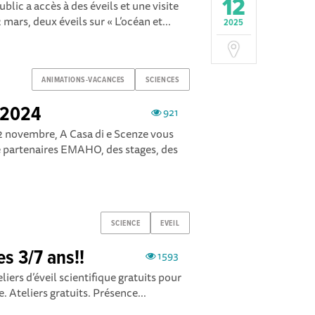
12
blic a accès à des éveils et une visite
mars, deux éveils sur « L’océan et...
2025
ANIMATIONS-VACANCES
SCIENCES
 2024
921
 novembre, A Casa di e Scenze vous
 partenaires EMAHO, des stages, des
SCIENCE
EVEIL
es 3/7 ans!!
1593
iers d’éveil scientifique gratuits pour
e. Ateliers gratuits. Présence...