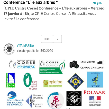
Conférence "L'île aux arbres "
916
[𝐂𝐏𝐈𝐄 𝐂𝐞𝐧𝐭𝐫𝐞 𝐂𝐨𝐫𝐬𝐞] 𝗖𝗼𝗻𝗳𝗲́𝗿𝗲𝗻𝗰𝗲 « 𝗟’𝗜̂𝗹𝗲 𝗮𝘂𝘅 𝗮𝗿𝗯𝗿𝗲𝘀 » 𝗠𝗲𝗿𝗰𝗿𝗲𝗱𝗶
𝟭𝟳 𝗷𝗮𝗻𝘃𝗶𝗲𝗿 𝗮̀ 𝟭𝟴𝗵, le CPIE Centre Corse - A Rinascita vous
invite à la conférence...
MER
C
VITA MARINA
dossier
publié le
15/10/2020