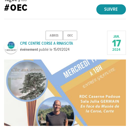
#OEC
SUIVRE
ABRES
OEC
JAN.
17
CPIE CENTRE CORSE A RINASCITA
événement
publié le
15/01/2024
2024