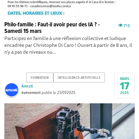
Philo-famille : Faut-il avoir peur des IA ? -
715
Samedi 15 mars
Participez en famille à une réflexion collective et ludique
encadrée par Christophe Di Caro ! Ouvert à partir de 8 ans, il
n’y a pas de niveaux ou...
FORMATION
INTELLIGENCE-ARTIFICIELLE
MARS
17
Amcsti
événement
publié le
23/01/2025
2025