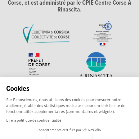
Corse, et est administré par le CPIE Centre Corse A
Rinascita.
Cookies
Explorer, s’exprimer, rentrer en contact : Echosciences
Sur Echosciences, nous utilisons des cookies pour mesurer notre
Corse, le réseau social des acteurs de sciences et de
audience, établir des statistiques mais aussi pour enrichir le site de
technologie du territoire. Contact : contact-csti@cpie-
fonctionnalités supplémentaires (commentaires et widgets).
centrecorse.fr
Lire la politique de confidentialité
Consentements certifiés par
Mentions légales
|
Politique de confidentialité
|
CGU
|
Ligne éditoriale