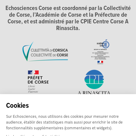
Echosciences Corse est coordonné par la Collectivité
de Corse, l’Académie de Corse et la Préfecture de
Corse, et est administré par le CPIE Centre Corse A
Rinascita.
Cookies
Explorer, s’exprimer, rentrer en contact : Echosciences
Sur Echosciences, nous utilisons des cookies pour mesurer notre
Corse, le réseau social des acteurs de sciences et de
audience, établir des statistiques mais aussi pour enrichir le site de
technologie du territoire. Contact : contact-csti@cpie-
fonctionnalités supplémentaires (commentaires et widgets).
centrecorse.fr