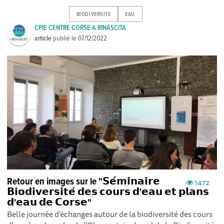
BIODIVERSITE
EAU
CPIE CENTRE CORSE A RINASCITA
article
publié le
07/12/2022
Retour en images sur le "𝗦𝗲́𝗺𝗶𝗻𝗮𝗶𝗿𝗲
1472
𝗕𝗶𝗼𝗱𝗶𝘃𝗲𝗿𝘀𝗶𝘁𝗲́ 𝗱𝗲𝘀 𝗰𝗼𝘂𝗿𝘀 𝗱'𝗲𝗮𝘂 𝗲𝘁 𝗽𝗹𝗮𝗻𝘀
𝗱'𝗲𝗮𝘂 𝗱𝗲 𝗖𝗼𝗿𝘀𝗲"
Belle journée d'échanges autour de la biodiversité des cours