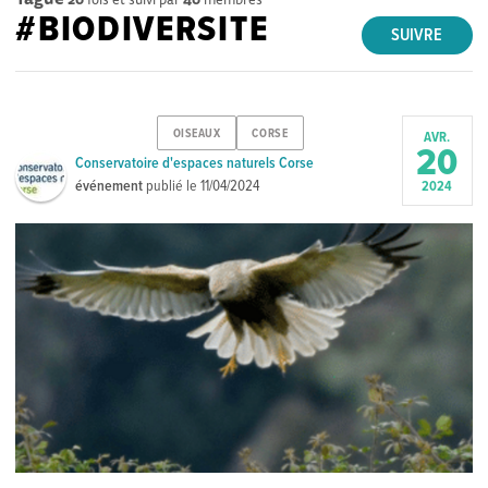
#BIODIVERSITE
SUIVRE
OISEAUX
CORSE
AVR.
20
Conservatoire d'espaces naturels Corse
événement
publié le
11/04/2024
2024