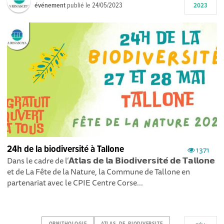
événement
publié le
24/05/2023
2023
24h de la biodiversité à Tallone
1371
Dans le cadre de l’𝗔𝘁𝗹𝗮𝘀 𝗱𝗲 𝗹𝗮 𝗕𝗶𝗼𝗱𝗶𝘃𝗲𝗿𝘀𝗶𝘁𝗲́ 𝗱𝗲 𝗧𝗮𝗹𝗹𝗼𝗻𝗲
et de La Fête de la Nature, la Commune de Tallone en
partenariat avec le CPIE Centre Corse...