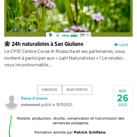
🌼 24h naturalistes à San Giuliano
1207
Le CPIE Centre Corse-A Rinascita et ses partenaires, vous
invitent à participer aux « 24H Naturalistes » ! Le rendez-
vous incontournable...
SEMENCES
BIODIVERSITE
NOV.
26
Paese d'avvene
événement
publié le
16/11/2023
2023