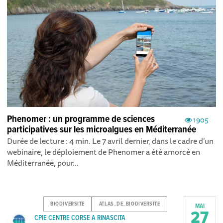
Phenomer : un programme de sciences
1905
participatives sur les microalgues en Méditerranée
Durée de lecture : 4 min. Le 7 avril dernier, dans le cadre d’un
webinaire, le déploiement de Phenomer a été amorcé en
Méditerranée, pour...
BIODIVERSITE
ATLAS_DE_BIODIVERSITE
MAI
27
CPIE CENTRE CORSE A RINASCITA