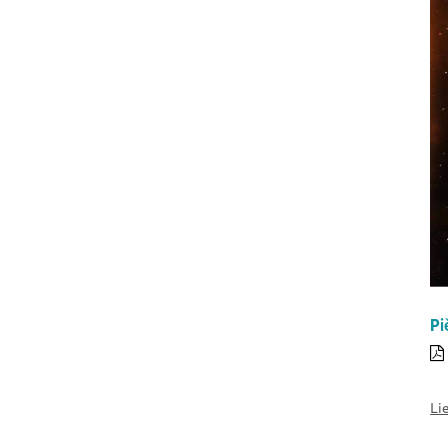
Pi
Li