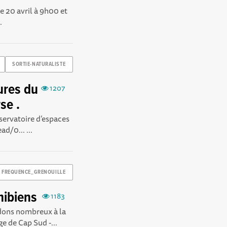
le 20 avril à 9h00 et
.
SORTIE-NATURALISTE
ures du
1207
se .
servatoire d’espaces
d/0... ...
FREQUENCE_GRENOUILLE
hibiens
1183
dons nombreux à la
e de Cap Sud -...