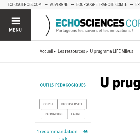
ECHOSCIENCES.COM
AUVERGNE
BOURGOGNE-FRANCHE-COMTÉ
BR
OCCITANIE
PACA
SAVOIE MONT-BLANC
MENU
Accueil
Les ressources
U prugrama LIFE Milvus
U prug
OUTILS PÉDAGOGIQUES
CORSE
BIODIVERSITE
PATRIMOINE
FAUNE
1 recommandation
1.3k