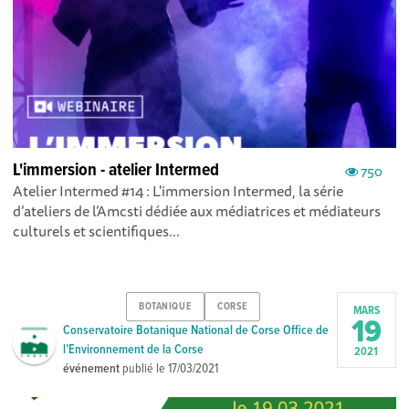
L'immersion - atelier Intermed
750
Atelier Intermed #14 : L'immersion Intermed, la série
d’ateliers de l’Amcsti dédiée aux médiatrices et médiateurs
culturels et scientifiques...
BOTANIQUE
CORSE
MARS
19
Conservatoire Botanique National de Corse Office de
l’Environnement de la Corse
2021
événement
publié le
17/03/2021