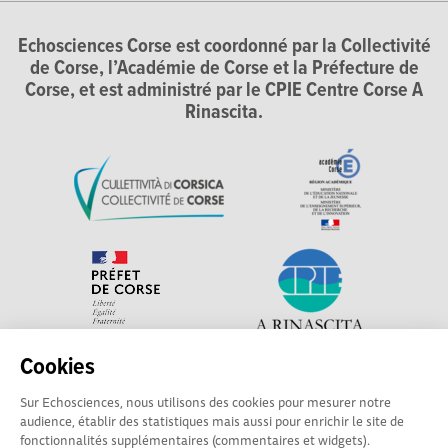
Echosciences Corse est coordonné par la Collectivité
de Corse, l’Académie de Corse et la Préfecture de
Corse, et est administré par le CPIE Centre Corse A
Rinascita.
Cookies
Explorer, s’exprimer, rentrer en contact : Echosciences
Sur Echosciences, nous utilisons des cookies pour mesurer notre
Corse, le réseau social des acteurs de sciences et de
audience, établir des statistiques mais aussi pour enrichir le site de
technologie du territoire. Contact : contact-csti@cpie-
fonctionnalités supplémentaires (commentaires et widgets).