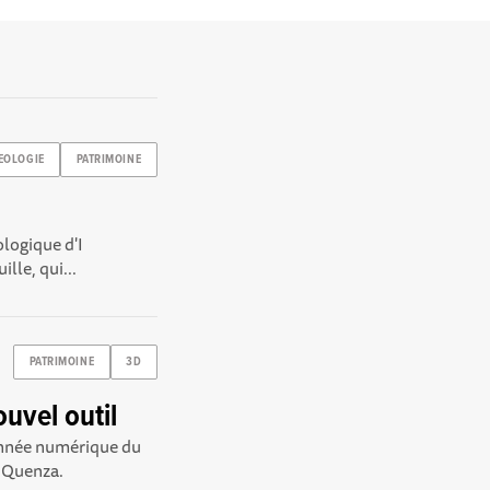
EOLOGIE
PATRIMOINE
ologique d'I
lle, qui...
PATRIMOINE
3D
uvel outil
donnée numérique du
e Quenza.