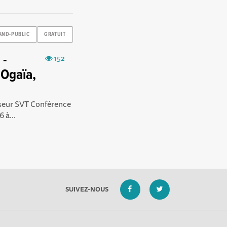
AND-PUBLIC
GRATUIT
 -
152
dOgaïa,
esseur SVT Conférence
 à...
SUIVEZ-NOUS