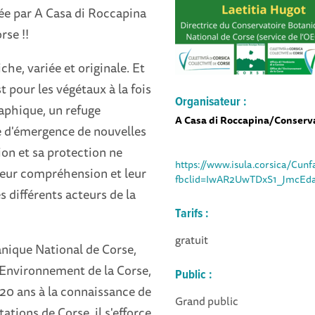
sée par A Casa di Roccapina
rse !!
iche, variée et originale. Et
t pour les végétaux à la fois
Organisateur :
aphique, un refuge
A Casa di Roccapina/Conserva
e d'émergence de nouvelles
ion et sa protection ne
https://www.isula.corsica/Cunf
 leur compréhension et leur
fbclid=IwAR2UwTDxS1_JmcEd
s différents acteurs de la
Tarifs :
gratuit
nique National de Corse,
 l'Environnement de la Corse,
Public :
20 ans à la connaissance de
Grand public
tations de Corse. il s'efforce