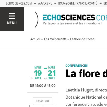
ECHOSCIENCES.COM
AUVERGNE
BOURGOGNE-FRANCHE-COMTÉ
BR
OCCITANIE
PACA
SAVOIE MONT-BLANC
MENU
Accueil
Les événements
La flore de Corse
CONFÉRENCES
MARS
MARS
La flore 
19
21
du
au
2021
2021
DE 14:00 À 15:00
Laetitia Hugot, direct
Botanique National de
BOTANIQUE
conférence virtuelle v