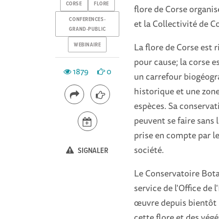
CORSE
FLORE
flore de Corse organi
CONFERENCES-
et la Collectivité de Co
GRAND-PUBLIC
La flore de Corse est r
WEBINAIRE
pour cause; la corse es
1879
0
un carrefour biogéogr
historique et une zon
espèces. Sa conservat
peuvent se faire sans
prise en compte par le
société.
SIGNALER
Le Conservatoire Bota
service de l'Office de
œuvre depuis bientôt 
cette flore et des végé