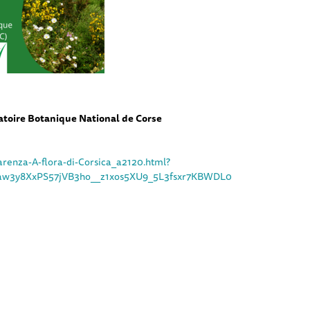
toire Botanique National de Corse
arenza-A-flora-di-Corsica_a2120.html?
aw3y8XxPS57jVB3ho__z1xos5XU9_5L3fsxr7KBWDL0