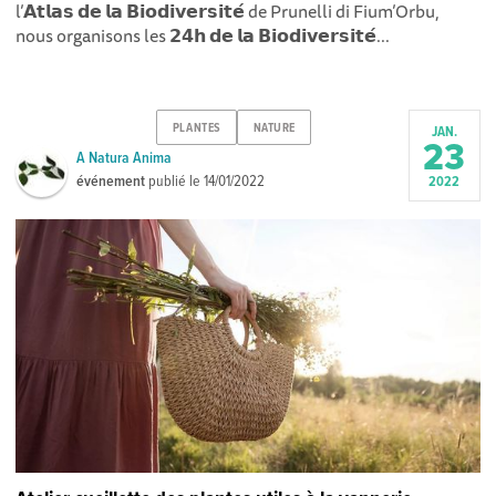
l’𝗔𝘁𝗹𝗮𝘀 𝗱𝗲 𝗹𝗮 𝗕𝗶𝗼𝗱𝗶𝘃𝗲𝗿𝘀𝗶𝘁𝗲́ de Prunelli di Fium’Orbu,
nous organisons les 𝟮𝟰𝗵 𝗱𝗲 𝗹𝗮 𝗕𝗶𝗼𝗱𝗶𝘃𝗲𝗿𝘀𝗶𝘁𝗲́...
PLANTES
NATURE
JAN.
23
A Natura Anima
événement
publié le
14/01/2022
2022