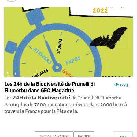
Les 24h de la Biodiversité de Prunelli di
1773
Fiumorbu dans GEO Magazine
Les 𝟮𝟰𝗛 𝗱𝗲 𝗹𝗮 𝗕𝗶𝗼𝗱𝗶𝘃𝗲𝗿𝘀𝗶𝘁𝗲́ de Prunelli di Fiumorbu
Parmi plus de 7000 animations prévues dans 2000 lieux à
travers la France pour la Fête de la...
FETE-DE-LA-NATURE
NATURE