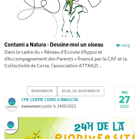
Contami a Natura - Dessine-moi un oiseau
1015
Dans le cadre du « Réseau d’Ecoute d’Appui et
d’Accompagnement des Parents » financé par la CAF et la
Collectivité de Corse, l’association ATTRAZI...
BIODIVERSITE
ATLAS_DE_BIODIVERSITE
MAI
27
CPIE CENTRE CORSE A RINASCITA
événement
publié le
24/05/2023
2023