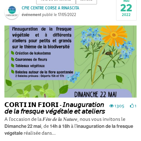
MAI
22
CPIE CENTRE CORSE A RINASCITA
événement
publié le
17/05/2022
2022
𝗖𝗢𝗥𝗧𝗜 𝗜𝗡 𝗙𝗜𝗢𝗥𝗜 - 𝘐𝘯𝘢𝘶𝘨𝘶𝘳𝘢𝘵𝘪𝘰𝘯
1305
1
𝘥𝘦 𝘭𝘢 𝘧𝘳𝘦𝘴𝘲𝘶𝘦 𝘷𝘦́𝘨𝘦́𝘵𝘢𝘭𝘦 𝘦𝘵 𝘢𝘵𝘦𝘭𝘪𝘦𝘳𝘴
A l'occasion de la 𝑭𝒆̂𝒕𝒆 𝒅𝒆 𝒍𝒂 𝑵𝒂𝒕𝒖𝒓𝒆, nous vous invitons le
𝗗𝗶𝗺𝗮𝗻𝗰𝗵𝗲 𝟮𝟮 𝗺𝗮𝗶, de 𝟭𝟰𝗵 𝗮̀ 𝟭𝟴𝗵 à l'𝗶𝗻𝗮𝘂𝗴𝘂𝗿𝗮𝘁𝗶𝗼𝗻 𝗱𝗲 𝗹𝗮 𝗳𝗿𝗲𝘀𝗾𝘂𝗲
𝘃𝗲́𝗴𝗲́𝘁𝗮𝗹𝗲 réalisée dans...