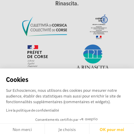
Rinascita.
Cookies
Explorer, s’exprimer, rentrer en contact : Echosciences
Sur Echosciences, nous utilisons des cookies pour mesurer notre
Corse, le réseau social des acteurs de sciences et de
audience, établir des statistiques mais aussi pour enrichir le site de
technologie du territoire. Contact : contact-csti@cpie-
fonctionnalités supplémentaires (commentaires et widgets).
centrecorse.fr
Lire la politique de confidentialité
Consentements certifiés par
Mentions légales
|
Politique de confidentialité
|
CGU
|
Ligne éditoriale
Non merci
Je choisis
OK pour moi