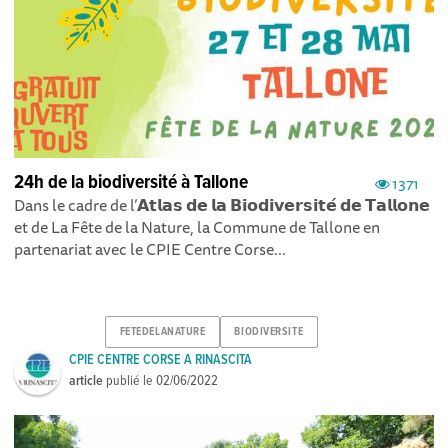
24h de la biodiversité à Tallone
1371
Dans le cadre de l’𝗔𝘁𝗹𝗮𝘀 𝗱𝗲 𝗹𝗮 𝗕𝗶𝗼𝗱𝗶𝘃𝗲𝗿𝘀𝗶𝘁𝗲́ 𝗱𝗲 𝗧𝗮𝗹𝗹𝗼𝗻𝗲
et de La Fête de la Nature, la Commune de Tallone en
partenariat avec le CPIE Centre Corse...
FETEDELANATURE
BIODIVERSITE
CPIE CENTRE CORSE A RINASCITA
article
publié le
02/06/2022