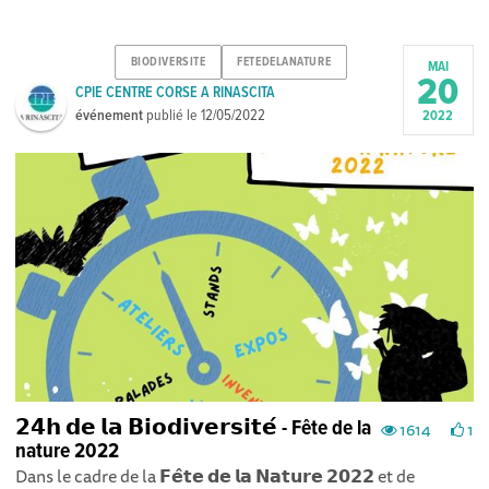
BIODIVERSITE
FETEDELANATURE
MAI
20
CPIE CENTRE CORSE A RINASCITA
événement
publié le
12/05/2022
2022
𝟮𝟰𝗵 𝗱𝗲 𝗹𝗮 𝗕𝗶𝗼𝗱𝗶𝘃𝗲𝗿𝘀𝗶𝘁𝗲́ - Fête de la
1614
1
nature 2022
Dans le cadre de la 𝗙𝗲̂𝘁𝗲 𝗱𝗲 𝗹𝗮 𝗡𝗮𝘁𝘂𝗿𝗲 𝟮𝟬𝟮𝟮 et de