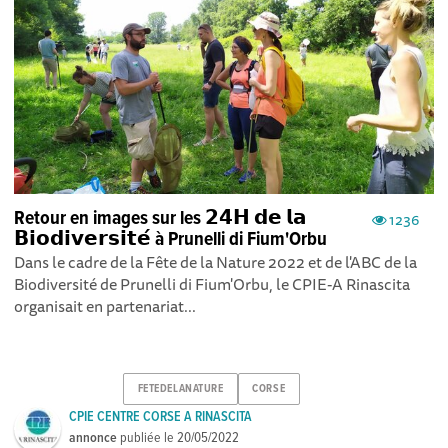
Retour en images sur les 𝟮𝟰𝗛 𝗱𝗲 𝗹𝗮
1236
𝗕𝗶𝗼𝗱𝗶𝘃𝗲𝗿𝘀𝗶𝘁𝗲́ à Prunelli di Fium'Orbu
Dans le cadre de la Fête de la Nature 2022 et de l'ABC de la
Biodiversité de Prunelli di Fium'Orbu, le CPIE-A Rinascita
organisait en partenariat...
FETEDELANATURE
CORSE
CPIE CENTRE CORSE A RINASCITA
annonce
publiée le
20/05/2022