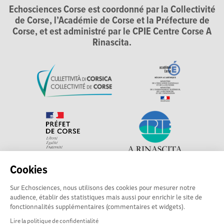
Echosciences Corse est coordonné par la Collectivité
de Corse, l’Académie de Corse et la Préfecture de
Corse, et est administré par le CPIE Centre Corse A
Rinascita.
Cookies
Explorer, s’exprimer, rentrer en contact : Echosciences
Sur Echosciences, nous utilisons des cookies pour mesurer notre
Corse, le réseau social des acteurs de sciences et de
audience, établir des statistiques mais aussi pour enrichir le site de
technologie du territoire. Contact : contact-csti@cpie-
fonctionnalités supplémentaires (commentaires et widgets).
centrecorse.fr
Lire la politique de confidentialité