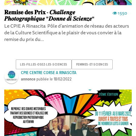
𝐑𝐞𝐦𝐢𝐬𝐞 𝐝𝐞𝐬 𝐏𝐫𝐢𝐱 - 𝑪𝒉𝒂𝒍𝒍𝒆𝒏𝒈𝒆
1550
𝑷𝒉𝒐𝒕𝒐𝒈𝒓𝒂𝒑𝒉𝒊𝒒𝒖𝒆 "𝑫𝒐𝒏𝒏𝒆 𝒅𝒊 𝑺𝒄𝒊𝒆𝒏𝒛𝒆"
Le CPIE A Rinascita Pôle d’animation de réseau des acteurs
de la Culture Scientifique a le plaisir de vous convier à la
remise du prix du...
LES-FILLES-OSEZ-LES-SCIENCES
FEMMES-ET-SCIENCES
CPIE CENTRE CORSE A RINASCITA
annonce
publiée le
18/02/2022