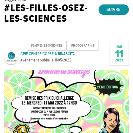
#LES-FILLES-OSEZ-
SUIVRE
LES-SCIENCES
FEMMES-ET-SCIENCES
PHOTOGRAPHIE
MAI
11
CPIE CENTRE CORSE A RINASCITA
événement
publié le
11/05/2022
2022