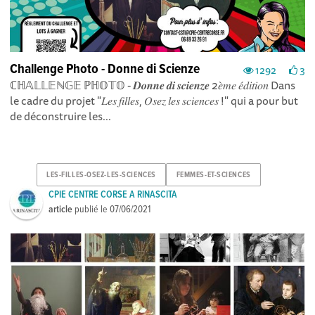
Challenge Photo - Donne di Scienze
1292
3
ℂℍ𝔸𝕃𝕃𝔼ℕ𝔾𝔼 ℙℍ𝕆𝕋𝕆 - 𝑫𝒐𝒏𝒏𝒆 𝒅𝒊 𝒔𝒄𝒊𝒆𝒏𝒛𝒆 2𝑒̀𝑚𝑒 𝑒́𝑑𝑖𝑡𝑖𝑜𝑛 Dans
le cadre du projet "𝐿𝑒𝑠 𝑓𝑖𝑙𝑙𝑒𝑠, 𝑂𝑠𝑒𝑧 𝑙𝑒𝑠 𝑠𝑐𝑖𝑒𝑛𝑐𝑒𝑠 !" qui a pour but
de déconstruire les...
LES-FILLES-OSEZ-LES-SCIENCES
FEMMES-ET-SCIENCES
CPIE CENTRE CORSE A RINASCITA
article
publié le
07/06/2021