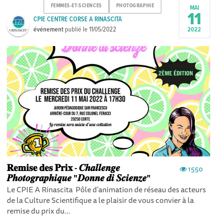
FEMMES-ET-SCIENCES
PHOTOGRAPHIE
MAI
11
CPIE CENTRE CORSE A RINASCITA
événement
publié le
11/05/2022
2022
𝐑𝐞𝐦𝐢𝐬𝐞 𝐝𝐞𝐬 𝐏𝐫𝐢𝐱 - 𝑪𝒉𝒂𝒍𝒍𝒆𝒏𝒈𝒆
1550
𝑷𝒉𝒐𝒕𝒐𝒈𝒓𝒂𝒑𝒉𝒊𝒒𝒖𝒆 "𝑫𝒐𝒏𝒏𝒆 𝒅𝒊 𝑺𝒄𝒊𝒆𝒏𝒛𝒆"
Le CPIE A Rinascita Pôle d’animation de réseau des acteurs
de la Culture Scientifique a le plaisir de vous convier à la
remise du prix du...