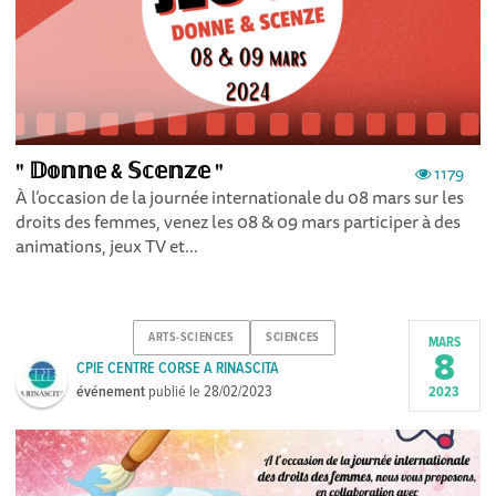
" 𝔻𝕠𝕟𝕟𝕖 & 𝕊𝕔𝕖𝕟𝕫𝕖 "
1179
À l’occasion de la journée internationale du 08 mars sur les
droits des femmes, venez les 08 & 09 mars participer à des
animations, jeux TV et...
ARTS-SCIENCES
SCIENCES
MARS
8
CPIE CENTRE CORSE A RINASCITA
événement
publié le
28/02/2023
2023