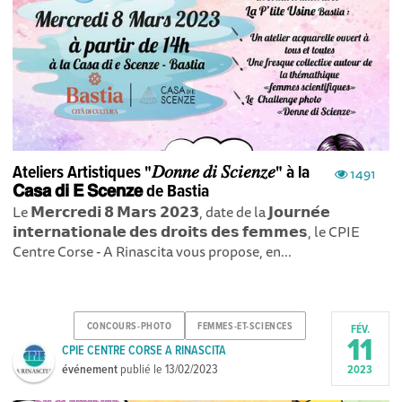
Ateliers Artistiques "𝐷𝑜𝑛𝑛𝑒 𝑑𝑖 𝑆𝑐𝑖𝑒𝑛𝑧𝑒" à la
1491
𝗖𝗮𝘀𝗮 𝗱𝗶 𝗘 𝗦𝗰𝗲𝗻𝘇𝗲 de Bastia
Le 𝗠𝗲𝗿𝗰𝗿𝗲𝗱𝗶 𝟴 𝗠𝗮𝗿𝘀 𝟮𝟬𝟮𝟯, date de la 𝗝𝗼𝘂𝗿𝗻𝗲́𝗲
𝗶𝗻𝘁𝗲𝗿𝗻𝗮𝘁𝗶𝗼𝗻𝗮𝗹𝗲 𝗱𝗲𝘀 𝗱𝗿𝗼𝗶𝘁𝘀 𝗱𝗲𝘀 𝗳𝗲𝗺𝗺𝗲𝘀, le CPIE
Centre Corse - A Rinascita vous propose, en...
CONCOURS-PHOTO
FEMMES-ET-SCIENCES
FÉV.
11
CPIE CENTRE CORSE A RINASCITA
événement
publié le
13/02/2023
2023