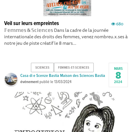
Veil sur leurs empreintes
680
𝔽𝕖𝕞𝕞𝕖𝕤 & 𝕊𝕔𝕚𝕖𝕟𝕔𝕖𝕤 Dans la cadre de la journée
internationale des droits des femmes, venez nombreu.x.ses à
notre jeu de piste créatif le 8 mars...
SCIENCES
FEMMES-ET-SCIENCES
MARS
8
Casa di e Scenze Bastia Maison des Sciences Bastia
événement
publié le
13/03/2024
2024