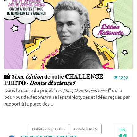
📸 3𝑒̀𝑚𝑒 𝑒́𝑑𝑖𝑡𝑖𝑜𝑛 de notre ℂℍ𝔸𝕃𝕃𝔼ℕ𝔾𝔼
1292
ℙℍ𝕆𝕋𝕆 - 𝑫𝒐𝒏𝒏𝒆 𝒅𝒊 𝒔𝒄𝒊𝒆𝒏𝒛𝒆⚡
Dans le cadre du projet "𝐿𝑒𝑠 𝑓𝑖𝑙𝑙𝑒𝑠, 𝑂𝑠𝑒𝑧 𝑙𝑒𝑠 𝑠𝑐𝑖𝑒𝑛𝑐𝑒𝑠 !" qui a
pour but de déconstruire les stéréotypes et idées reçues par
rapport à la place des...
FEMMES-ET-SCIENCES
ARTS-SCIENCES
FÉV.