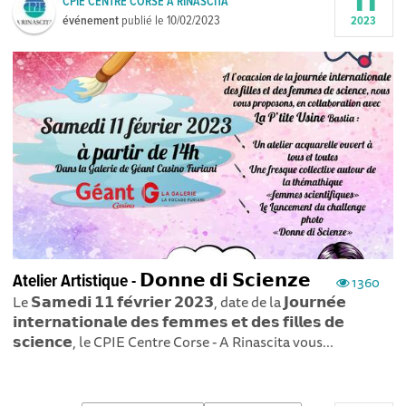
11
CPIE CENTRE CORSE A RINASCITA
événement
publié le
10/02/2023
2023
Atelier Artistique - 𝗗𝗼𝗻𝗻𝗲 𝗱𝗶 𝗦𝗰𝗶𝗲𝗻𝘇𝗲
1360
Le 𝗦𝗮𝗺𝗲𝗱𝗶 𝟭𝟭 𝗳𝗲́𝘃𝗿𝗶𝗲𝗿 𝟮𝟬𝟮𝟯, date de la 𝗝𝗼𝘂𝗿𝗻𝗲́𝗲
𝗶𝗻𝘁𝗲𝗿𝗻𝗮𝘁𝗶𝗼𝗻𝗮𝗹𝗲 𝗱𝗲𝘀 𝗳𝗲𝗺𝗺𝗲𝘀 𝗲𝘁 𝗱𝗲𝘀 𝗳𝗶𝗹𝗹𝗲𝘀 𝗱𝗲
𝘀𝗰𝗶𝗲𝗻𝗰𝗲, le CPIE Centre Corse - A Rinascita vous...