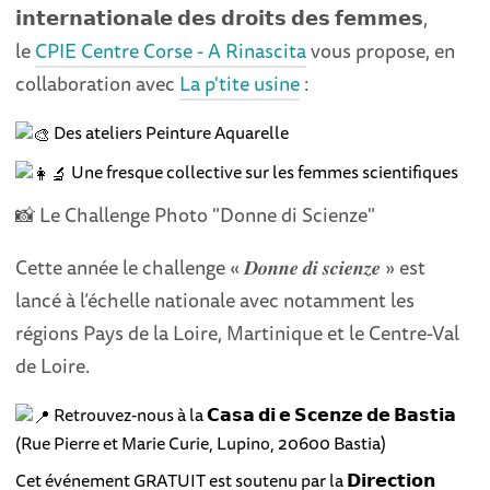
𝗶𝗻𝘁𝗲𝗿𝗻𝗮𝘁𝗶𝗼𝗻𝗮𝗹𝗲 𝗱𝗲𝘀 𝗱𝗿𝗼𝗶𝘁𝘀 𝗱𝗲𝘀 𝗳𝗲𝗺𝗺𝗲𝘀,
le
CPIE Centre Corse - A Rinascita
vous propose, en
collaboration avec
La p'tite usine
:
Des ateliers Peinture Aquarelle
Une fresque collective sur les femmes scientifiques
📸 Le Challenge Photo "Donne di Scienze"
Cette année le challenge « 𝑫𝒐𝒏𝒏𝒆 𝒅𝒊 𝒔𝒄𝒊𝒆𝒏𝒛𝒆 » est
lancé à l’échelle nationale avec notamment les
régions Pays de la Loire, Martinique et le Centre-Val
de Loire.
Retrouvez-nous à la 𝗖𝗮𝘀𝗮 𝗱𝗶 𝗲 𝗦𝗰𝗲𝗻𝘇𝗲 𝗱𝗲 𝗕𝗮𝘀𝘁𝗶𝗮
(Rue Pierre et Marie Curie, Lupino, 20600 Bastia)
Cet événement GRATUIT est soutenu par la 𝗗𝗶𝗿𝗲𝗰𝘁𝗶𝗼𝗻