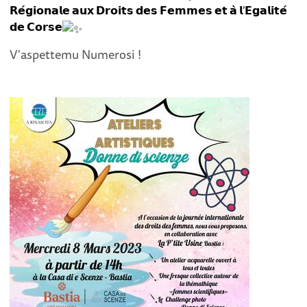
𝗥𝗲́𝗴𝗶𝗼𝗻𝗮𝗹𝗲 𝗮𝘂𝘅 𝗗𝗿𝗼𝗶𝘁𝘀 𝗱𝗲𝘀 𝗙𝗲𝗺𝗺𝗲𝘀 𝗲𝘁 𝗮̀ 𝗹’𝗘𝗴𝗮𝗹𝗶𝘁𝗲́
𝗱𝗲 𝗖𝗼𝗿𝘀𝗲
V'aspettemu Numerosi !