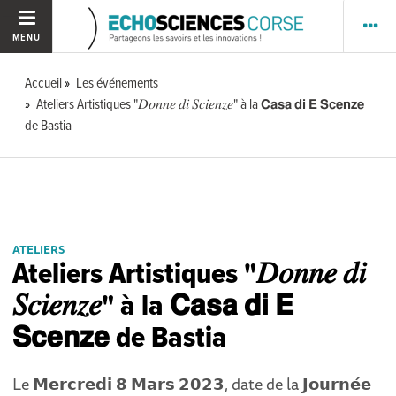
MENU
Accueil
Les événements
Ateliers Artistiques "𝐷𝑜𝑛𝑛𝑒 𝑑𝑖 𝑆𝑐𝑖𝑒𝑛𝑧𝑒" à la 𝗖𝗮𝘀𝗮 𝗱𝗶 𝗘 𝗦𝗰𝗲𝗻𝘇𝗲
de Bastia
ATELIERS
Ateliers Artistiques "𝐷𝑜𝑛𝑛𝑒 𝑑𝑖
𝑆𝑐𝑖𝑒𝑛𝑧𝑒" à la 𝗖𝗮𝘀𝗮 𝗱𝗶 𝗘
𝗦𝗰𝗲𝗻𝘇𝗲 de Bastia
Le 𝗠𝗲𝗿𝗰𝗿𝗲𝗱𝗶 𝟴 𝗠𝗮𝗿𝘀 𝟮𝟬𝟮𝟯, date de la 𝗝𝗼𝘂𝗿𝗻𝗲́𝗲