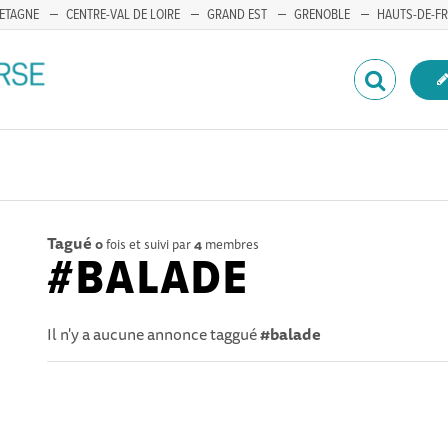
ETAGNE
CENTRE-VAL DE LOIRE
GRAND EST
GRENOBLE
HAUTS-DE-F
Tagué
0
fois et suivi par
4
membres
#BALADE
Il n'y a aucune annonce taggué
#balade