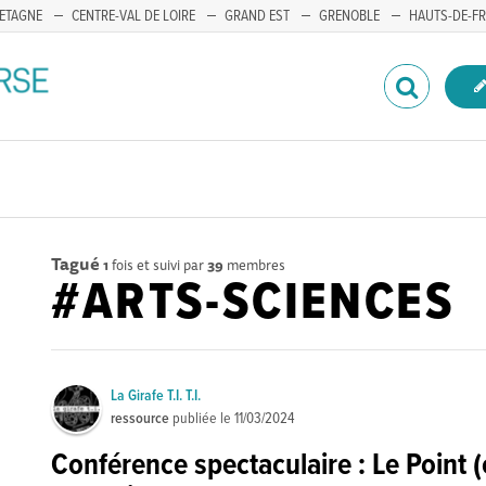
ETAGNE
CENTRE-VAL DE LOIRE
GRAND EST
GRENOBLE
HAUTS-DE-F
Tagué
1
fois et suivi par
39
membres
#ARTS-SCIENCES
La Girafe T.I. T.I.
ressource
publiée le
11/03/2024
Conférence spectaculaire : Le Point 