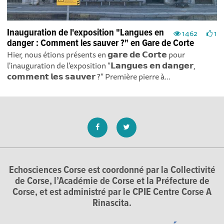
Inauguration de l'exposition "Langues en
1462
1
danger : Comment les sauver ?" en Gare de Corte
Hier, nous étions présents en 𝗴𝗮𝗿𝗲 𝗱𝗲 𝗖𝗼𝗿𝘁𝗲 pour
l'inauguration de l'exposition "𝗟𝗮𝗻𝗴𝘂𝗲𝘀 𝗲𝗻 𝗱𝗮𝗻𝗴𝗲𝗿,
𝗰𝗼𝗺𝗺𝗲𝗻𝘁 𝗹𝗲𝘀 𝘀𝗮𝘂𝘃𝗲𝗿 ?" Première pierre à...
Echosciences Corse est coordonné par la Collectivité
de Corse, l’Académie de Corse et la Préfecture de
Corse, et est administré par le CPIE Centre Corse A
Rinascita.