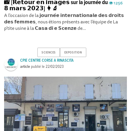
📸 [𝗥𝗲𝘁𝗼𝘂𝗿 𝗲𝗻 𝗶𝗺𝗮𝗴𝗲𝘀 sur la journée du
1256
𝟴 𝗺𝗮𝗿𝘀 𝟮𝟬𝟮𝟯] 👩‍🔬
A l'occasion de la 𝗷𝗼𝘂𝗿𝗻𝗲́𝗲 𝗶𝗻𝘁𝗲𝗿𝗻𝗮𝘁𝗶𝗼𝗻𝗮𝗹𝗲 𝗱𝗲𝘀 𝗱𝗿𝗼𝗶𝘁𝘀
𝗱𝗲𝘀 𝗳𝗲𝗺𝗺𝗲𝘀, nous étions présents avec l'équipe de La
p'tite usine à la 𝗖𝗮𝘀𝗮 𝗱𝗶 𝗲 𝗦𝗰𝗲𝗻𝘇𝗲 de...
SCIENCES
EXPOSITION
CPIE CENTRE CORSE A RINASCITA
article
publié le
22/02/2023