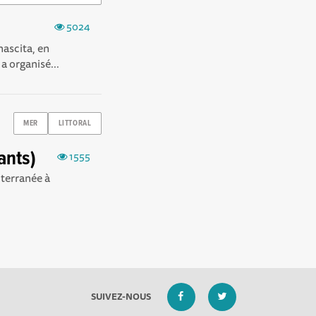
5024
nascita, en
 a organisé...
MER
LITTORAL
ants)
1555
iterranée à
SUIVEZ-NOUS