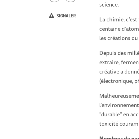
science.
SIGNALER
La chimie, c’es
centaine d'atome
les créations d
Depuis des millé
extraire, fermen
créative a donn
(électronique, 
Malheureusement
l’environnement,
"durable" en acc
toxicité couram
Nombres de pa