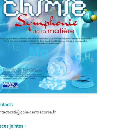
ntact :
ntact-csti@cpie-centrecorse.fr
èces jointes :