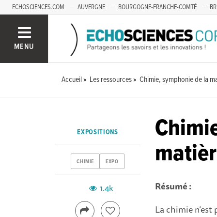
ECHOSCIENCES.COM
AUVERGNE
BOURGOGNE-FRANCHE-COMTÉ
BR
OCCITANIE
PACA
SAVOIE MONT-BLANC
MENU
Accueil
Les ressources
Chimie, symphonie de la ma
Chimie
EXPOSITIONS
matiè
CHIMIE
EXPO
Résumé :
1.4k
La chimie n’est 