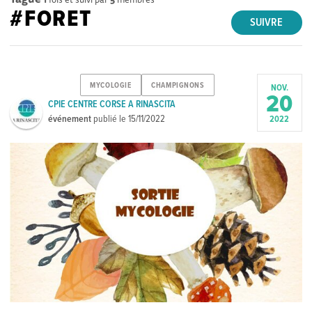
#FORET
SUIVRE
MYCOLOGIE
CHAMPIGNONS
NOV.
20
CPIE CENTRE CORSE A RINASCITA
événement
publié le
15/11/2022
2022