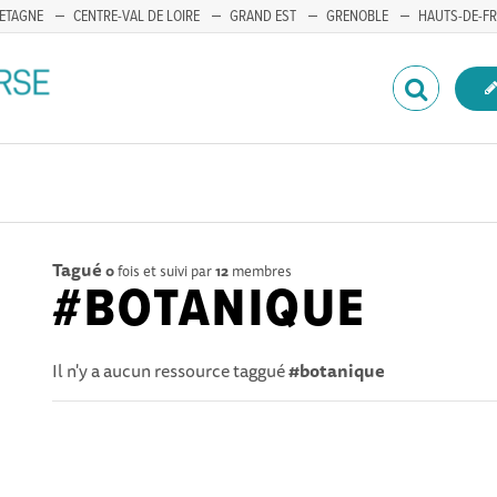
ETAGNE
CENTRE-VAL DE LOIRE
GRAND EST
GRENOBLE
HAUTS-DE-F
Tagué
0
fois et suivi par
12
membres
#BOTANIQUE
Il n'y a aucun ressource taggué
#botanique