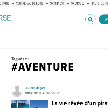
ETAGNE
CENTRE-VAL DE LOIRE
GRAND EST
GRENOBLE
HAUTS-DE-F
Tagué
1
fois
#AVENTURE
Laurent Mogard
article
publié le
26/06/2025
La vie rêvée d'un pir