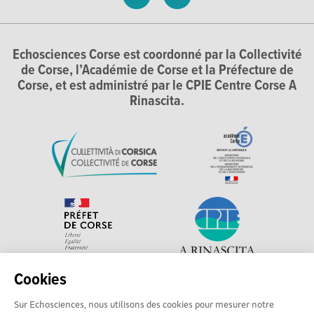
Echosciences Corse est coordonné par la Collectivité
de Corse, l’Académie de Corse et la Préfecture de
Corse, et est administré par le CPIE Centre Corse A
Rinascita.
Cookies
Explorer, s’exprimer, rentrer en contact : Echosciences
Sur Echosciences, nous utilisons des cookies pour mesurer notre
Corse, le réseau social des acteurs de sciences et de