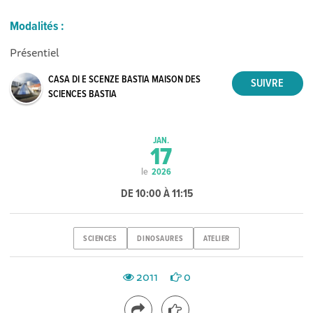
Modalités :
Présentiel
CASA DI E SCENZE BASTIA MAISON DES
SCIENCES BASTIA
JAN.
17
le
2026
DE 10:00 À 11:15
SCIENCES
DINOSAURES
ATELIER
2011
0