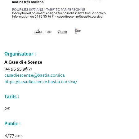
Organisateur :
A Casa di e Scenze
04 95 55 96 71
casadiescenze@bastia.corsica
https://casadiescenze.bastia.corsica/
Tarifs :
2€
Public :
8/77 ans