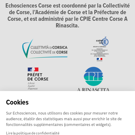
Echosciences Corse est coordonné par la Collectivité
de Corse, l’Académie de Corse et la Préfecture de
Corse, et est administré par le CPIE Centre Corse A
Rinascita.
Cookies
Explorer, s’exprimer, rentrer en contact : Echosciences
Sur Echosciences, nous utilisons des cookies pour mesurer notre
Corse, le réseau social des acteurs de sciences et de
audience, établir des statistiques mais aussi pour enrichir le site de
technologie du territoire. Contact : contact-csti@cpie-
fonctionnalités supplémentaires (commentaires et widgets).
centrecorse.fr
Lire la politique de confidentialité