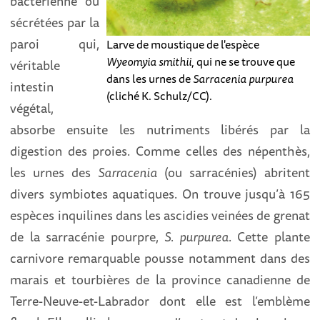
bactérienne ou
sécrétées par la
paroi qui,
Larve de moustique de l'espèce
Wyeomyia
smithii
, qui ne se trouve que
véritable
dans les urnes de
Sarracenia purpurea
intestin
(cliché K. Schulz/CC).
végétal,
absorbe ensuite les nutriments libérés par la
digestion des proies. Comme celles des népenthès,
les urnes des
Sarracenia
(ou sarracénies) abritent
divers symbiotes aquatiques. On trouve jusqu’à 165
espèces inquilines dans les ascidies veinées de grenat
de la sarracénie pourpre,
S. purpurea
. Cette plante
carnivore remarquable pousse notamment dans des
marais et tourbières de la province canadienne de
Terre-Neuve-et-Labrador dont elle est l’emblème