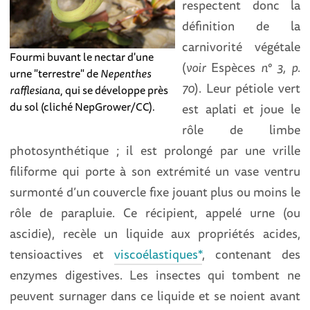
respectent donc la
définition de la
carnivorité végétale
Fourmi buvant le nectar d'une
(
voir
Espèces
n° 3, p.
urne "terrestre" de
Nepenthes
70
). Leur pétiole vert
rafflesiana
, qui se développe près
du sol (cliché NepGrower/CC).
est aplati et joue le
rôle de limbe
photosynthétique ; il est prolongé par une vrille
filiforme qui porte à son extrémité un vase ventru
surmonté d’un couvercle fixe jouant plus ou moins le
rôle de parapluie. Ce récipient, appelé urne (ou
ascidie), recèle un liquide aux propriétés acides,
tensioactives et
viscoélastiques*
, contenant des
enzymes digestives. Les insectes qui tombent ne
peuvent surnager dans ce liquide et se noient avant