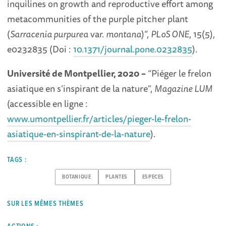
inquilines on growth and reproductive effort among
metacommunities of the purple pitcher plant
(
Sarracenia purpurea
var.
montana
)”,
PLoS ONE
, 15(5),
e0232835 (Doi :
10.1371/journal.pone.0232835
).
Université de Montpellier, 2020 –
“Piéger le frelon
asiatique en s’inspirant de la nature”,
Magazine LUM
(accessible en ligne :
www.umontpellier.fr/articles/pieger-le-frelon-
asiatique-en-sinspirant-de-la-nature
).
TAGS :
BOTANIQUE
PLANTES
ESPECES
SUR LES MÊMES THÈMES