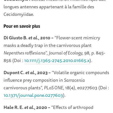
longues antennes appartenant à la famille des
Cecidomyiidae.
Pour en savoir plus
Di Giusto B.
et al.
, 2010 –
“Flower-scent mimicry
masks a deadly trap in the carnivorous plant
Nepenthes rafflesiana
”,
Journal of Ecology
, 98, p. 845-
856 (Doi :
10.1111/j.1365-2745.2010.01665.x
).
Dupont C.
et al.
, 2023 –
“Volatile organic compounds
influence prey composition in
Sarracenia
carnivorous plants”,
PLoS ONE
, 18(4), e0277603 (Doi :
10.1371/journal.pone.0277603
).
Hale R. E.
et al.
, 2020 –
“Effects of arthropod