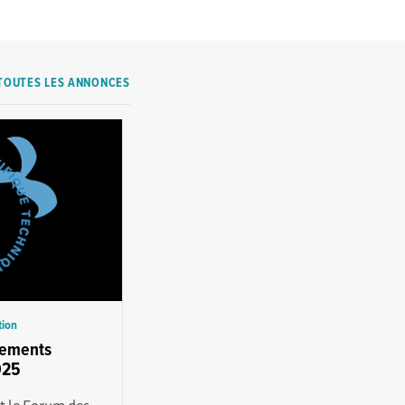
TOUTES LES ANNONCES
tion
ncements
025