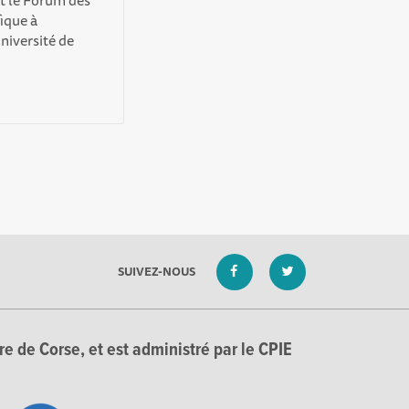
t le Forum des
fique à
niversité de
SUIVEZ-NOUS
e de Corse, et est administré par le CPIE