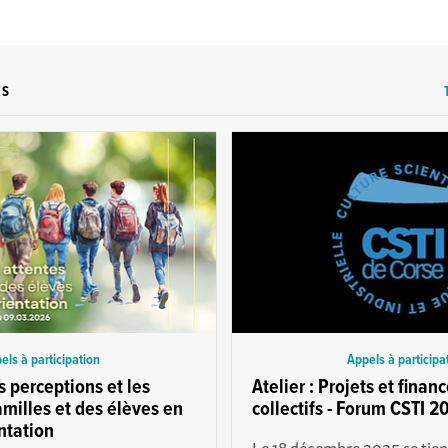
ES
els à participation
Appels à participa
s perceptions et les
Atelier : Projets et fina
amilles et des élèves en
collectifs - Forum CSTI 2
ntation