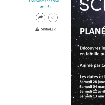
1 recommandation
1.6k
SIGNALER