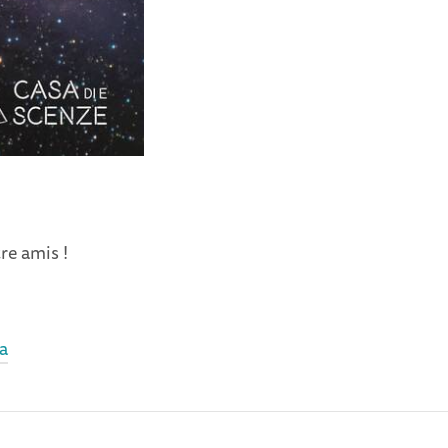
re amis !
a