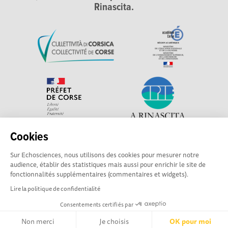
Rinascita.
Cookies
Explorer, s’exprimer, rentrer en contact : Echosciences
Sur Echosciences, nous utilisons des cookies pour mesurer notre
Corse, le réseau social des acteurs de sciences et de
audience, établir des statistiques mais aussi pour enrichir le site de
technologie du territoire. Contact : contact-csti@cpie-
fonctionnalités supplémentaires (commentaires et widgets).
centrecorse.fr
Lire la politique de confidentialité
Consentements certifiés par
Mentions légales
|
Politique de confidentialité
|
CGU
|
Ligne éditoriale
Non merci
Je choisis
OK pour moi