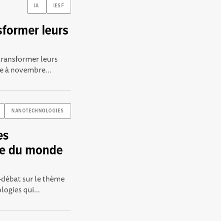
IA
IESF
former leurs
transformer leurs
e à novembre...
NANOTECHNOLOGIES
es
ce du monde
-débat sur le thème
ogies qui...