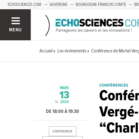
ECHOSCIENCES.COM
AUVERGNE
BOURGOGNE-FRANCHE-COMTÉ
BR
OCCITANIE
PACA
SAVOIE MONT-BLANC
MENU
Accueil
Les événements
Conférence de Michel Verg
CONFÉRENCES
MARS
Confér
13
le
2024
Vergé-
DE 18:00 À 19:30
“Char
CONFERENCE