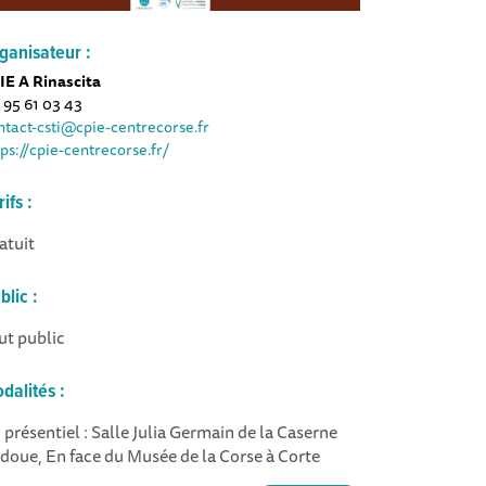
ganisateur :
IE A Rinascita
 95 61 03 43
ntact-csti@cpie-centrecorse.fr
tps://cpie-centrecorse.fr/
rifs :
atuit
blic :
ut public
dalités :
 présentiel : Salle Julia Germain de la Caserne
doue, En face du Musée de la Corse à Corte