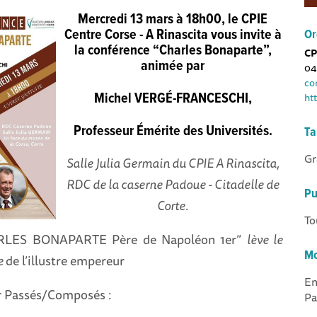
Mercredi 13 mars à 18h00, le CPIE
Centre Corse - A Rinascita vous invite à
Or
la conférence “Charles Bonaparte”,
CP
animée par
04
co
ht
Michel VERGÉ-FRANCESCHI,
Professeur Émérite des Universités.
Ta
Gr
Salle Julia Germain du CPIE A Rinascita,
RDC de la caserne Padoue - Citadelle de
Pu
Corte.
To
ARLES BONAPARTE Père de Napoléon 1er”
lève le
Mo
ce
de l’illustre empereur
En
ur Passés/Composés :
Pa